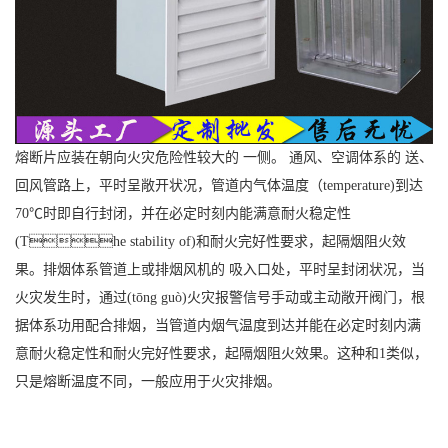
熔断片应装在朝向火灾危险性较大的 一侧。 通风、空调体系的 送、
回风管路上，平时呈敞开状况，管道内气体温度（temperature)到达
70℃时即自行封闭，并在必定时刻内能满意耐火稳定性
(The stability of)和耐火完好性要求，起隔烟阻火效
果。排烟体系管道上或排烟风机的 吸入口处，平时呈封闭状况，当
火灾发生时，通过(tōng guò)火灾报警信号手动或主动敞开阀门，根
据体系功用配合排烟，当管道内烟气温度到达并能在必定时刻内满
意耐火稳定性和耐火完好性要求，起隔烟阻火效果。这种和1类似，
只是熔断温度不同，一般应用于火灾排烟。