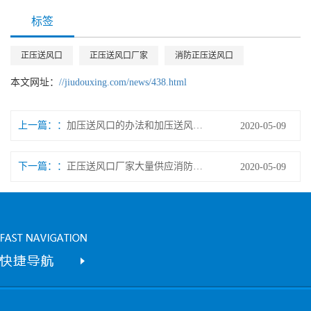
标签
正压送风口
正压送风口厂家
消防正压送风口
本文网址：
//jiudouxing.com/news/438.html
上一篇：
加压送风口的办法和加压送风量的核算！
2020-05-09
下一篇：
正压送风口厂家大量供应消防正压送风口！
2020-05-09