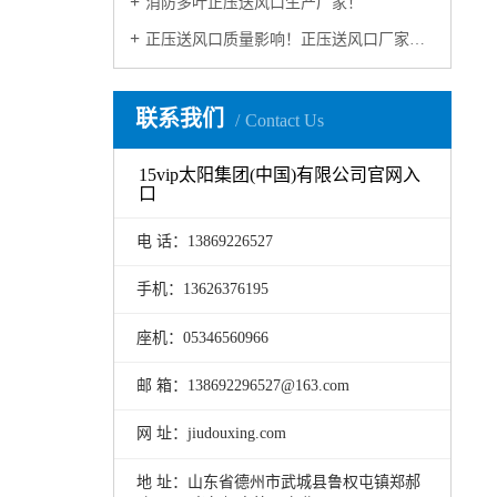
消防多叶正压送风口生产厂家！
​正压送风口质量影响！​正压送风口厂家为您讲解！
联系我们
Contact Us
15vip太阳集团(中国)有限公司官网入
口
电 话：13869226527
手机：13626376195
座机：05346560966
邮 箱：138692296527@163.com
网 址：jiudouxing.com
地 址：山东省德州市武城县鲁权屯镇郑郝