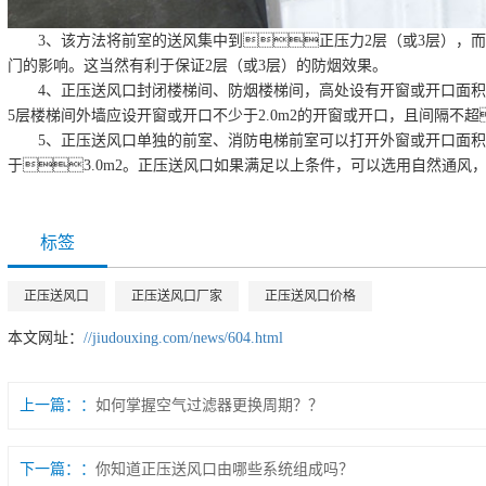
3、该方法将前室的送风集中到正压力2层（或3层），而
门的影响。这当然有利于保证2层（或3层）的防烟效果。
4、正压送风口封闭楼梯间、防烟楼梯间，高处设有开窗或开口面积不小
5层楼梯间外墙应设开窗或开口不少于2.0m2的开窗或开口，且间隔不超
5、正压送风口单独的前室、消防电梯前室可以打开外窗或开口面积不小
于3.0m2。正压送风口如果满足以上条件，可以选用自然通
标签
正压送风口
正压送风口厂家
正压送风口价格
本文网址：
//jiudouxing.com/news/604.html
上一篇：
如何掌握空气过滤器更换周期？？
下一篇：
你知道正压送风口由哪些系统组成吗？