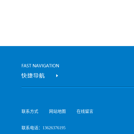
联系方式
网站地图
在线留言
联系电话：13626376195