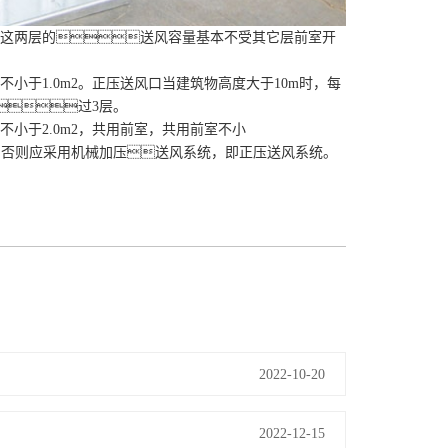
这两层的送风容量基本不受其它层前室开
于1.0m2。正压送风口当建筑物高度大于10m时，每
过3层。
于2.0m2，共用前室，共用前室不小
风，否则应采用机械加压送风系统，即正压送风系统。
2022-10-20
2022-12-15