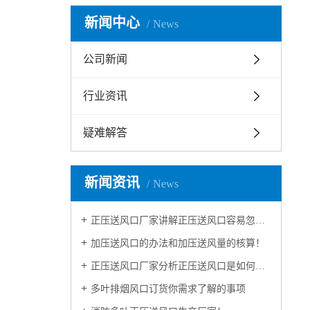
新闻中心
News
公司新闻
行业资讯
疑难解答
新闻资讯
News
正压送风口厂家讲解正压送风口容易忽略的问题！
加压送风口的办法和加压送风量的核算！
正压送风口厂家分析正压送风口是如何操控消防？
​多叶排烟风口订货你需求了解的事项