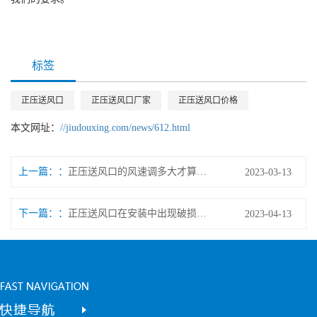
标签
正压送风口
正压送风口厂家
正压送风口价格
本文网址：
//jiudouxing.com/news/612.html
上一篇：
正压送风口的风速调多大才算规范呢？
2023-03-13
下一篇：
正压送风口在安装中出现破损的情况怎么办呢？
2023-04-13